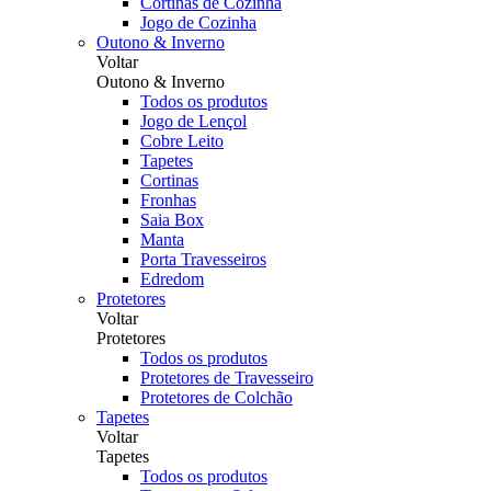
Cortinas de Cozinha
Jogo de Cozinha
Outono & Inverno
Voltar
Outono & Inverno
Todos os produtos
Jogo de Lençol
Cobre Leito
Tapetes
Cortinas
Fronhas
Saia Box
Manta
Porta Travesseiros
Edredom
Protetores
Voltar
Protetores
Todos os produtos
Protetores de Travesseiro
Protetores de Colchão
Tapetes
Voltar
Tapetes
Todos os produtos