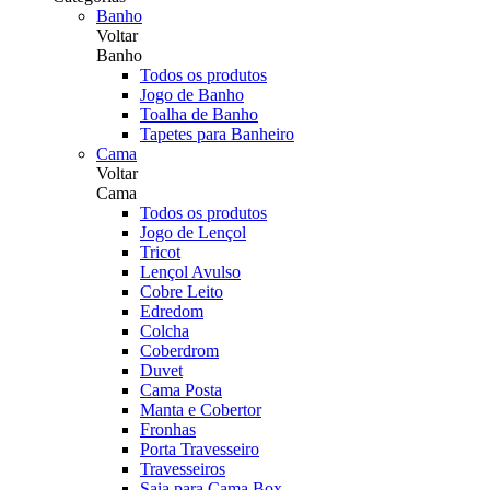
Banho
Voltar
Banho
Todos os produtos
Jogo de Banho
Toalha de Banho
Tapetes para Banheiro
Cama
Voltar
Cama
Todos os produtos
Jogo de Lençol
Tricot
Lençol Avulso
Cobre Leito
Edredom
Colcha
Coberdrom
Duvet
Cama Posta
Manta e Cobertor
Fronhas
Porta Travesseiro
Travesseiros
Saia para Cama Box