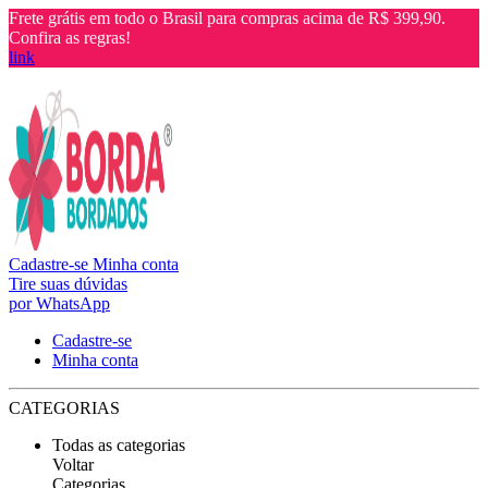
Frete grátis em todo o Brasil para compras acima de R$ 399,90.
Confira as regras!
link
Cadastre-se
Minha conta
Tire suas dúvidas
por WhatsApp
Cadastre-se
Minha conta
CATEGORIAS
Todas as categorias
Voltar
Categorias