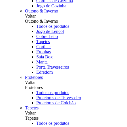
Cortinas de Cozinha
Jogo de Cozinha
Outono & Inverno
Voltar
Outono & Inverno
Todos os produtos
Jogo de Lençol
Cobre Leito
Tapetes
Cortinas
Fronhas
Saia Box
Manta
Porta Travesseiros
Edredom
Protetores
Voltar
Protetores
Todos os produtos
Protetores de Travesseiro
Protetores de Colchão
Tapetes
Voltar
Tapetes
Todos os produtos