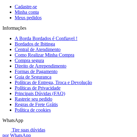
Cadastre-se
Minha conta
Meus pedidos
Informações
A Borda Bordados é Confiavel !
Bordados de Ibitinga
Central de Atendimento
Como Realizar Minha Compra
Compra segura
Direito de Arrependimento
Formas de Pagamento
Guia de Segurança
Políticas de Entrega, Troca e Devolução
Políticas de Privacidade
Principais Dúvidas (FAQ)
Rastreie seu pedido
Regras de Frete Grátis
Política de cookies
WhatsApp
Tire suas dúvidas
por WhatsApp