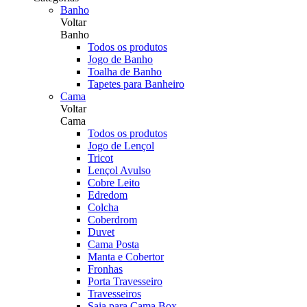
Banho
Voltar
Banho
Todos os produtos
Jogo de Banho
Toalha de Banho
Tapetes para Banheiro
Cama
Voltar
Cama
Todos os produtos
Jogo de Lençol
Tricot
Lençol Avulso
Cobre Leito
Edredom
Colcha
Coberdrom
Duvet
Cama Posta
Manta e Cobertor
Fronhas
Porta Travesseiro
Travesseiros
Saia para Cama Box