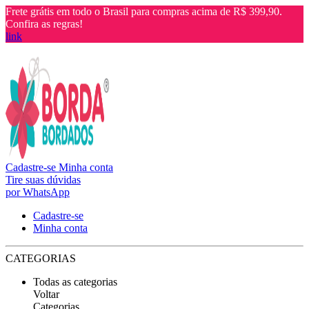
Frete grátis em todo o Brasil para compras acima de R$ 399,90.
Confira as regras!
link
Cadastre-se
Minha conta
Tire suas dúvidas
por WhatsApp
Cadastre-se
Minha conta
CATEGORIAS
Todas as categorias
Voltar
Categorias