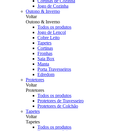
Cortinas de Cozinha
Jogo de Cozinha
Outono & Inverno
Voltar
Outono & Inverno
Todos os produtos
Jogo de Lençol
Cobre Leito
Tapetes
Cortinas
Fronhas
Saia Box
Manta
Porta Travesseiros
Edredom
Protetores
Voltar
Protetores
Todos os produtos
Protetores de Travesseiro
Protetores de Colchão
Tapetes
Voltar
Tapetes
Todos os produtos