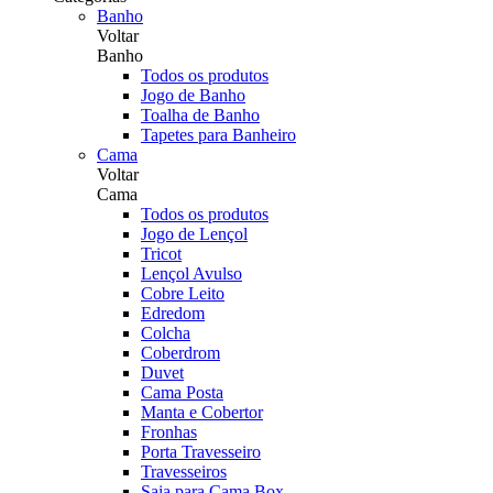
Banho
Voltar
Banho
Todos os produtos
Jogo de Banho
Toalha de Banho
Tapetes para Banheiro
Cama
Voltar
Cama
Todos os produtos
Jogo de Lençol
Tricot
Lençol Avulso
Cobre Leito
Edredom
Colcha
Coberdrom
Duvet
Cama Posta
Manta e Cobertor
Fronhas
Porta Travesseiro
Travesseiros
Saia para Cama Box