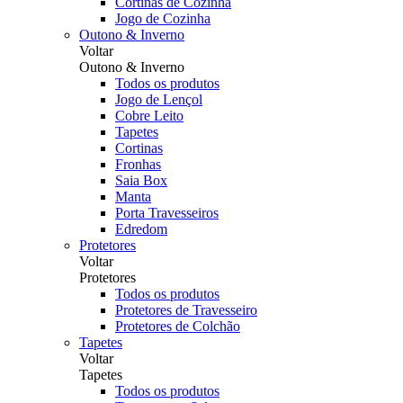
Cortinas de Cozinha
Jogo de Cozinha
Outono & Inverno
Voltar
Outono & Inverno
Todos os produtos
Jogo de Lençol
Cobre Leito
Tapetes
Cortinas
Fronhas
Saia Box
Manta
Porta Travesseiros
Edredom
Protetores
Voltar
Protetores
Todos os produtos
Protetores de Travesseiro
Protetores de Colchão
Tapetes
Voltar
Tapetes
Todos os produtos