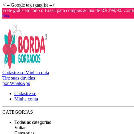
<!-- Google tag (gtag.js) -->
Frete grátis em todo o Brasil para compras acima de R$ 399,90. Confi
link
Cadastre-se
Minha conta
Tire suas dúvidas
por WhatsApp
Cadastre-se
Minha conta
CATEGORIAS
Todas as categorias
Voltar
Categorias