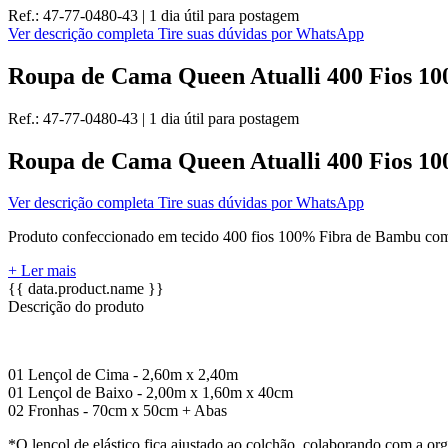
Ref.:
47-77-0480-43
|
1 dia útil
para postagem
Ver descrição completa
Tire suas dúvidas por WhatsApp
Roupa de Cama Queen Atualli 400 Fios 10
Ref.:
47-77-0480-43
|
1 dia útil
para postagem
Roupa de Cama Queen Atualli 400 Fios 10
Ver descrição completa
Tire suas dúvidas por WhatsApp
Produto confeccionado em tecido 400 fios 100% Fibra de Bambu com fa
+ Ler mais
{{ data.product.name }}
Descrição do produto
01 Lençol de Cima - 2,60m x 2,40m
01 Lençol de Baixo - 2,00m x 1,60m x 40cm
02 Fronhas - 70cm x 50cm + Abas
*O lençol de elástico fica ajustado ao colchão, colaborando com a or