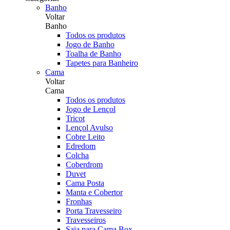
Banho
Voltar
Banho
Todos os produtos
Jogo de Banho
Toalha de Banho
Tapetes para Banheiro
Cama
Voltar
Cama
Todos os produtos
Jogo de Lençol
Tricot
Lençol Avulso
Cobre Leito
Edredom
Colcha
Coberdrom
Duvet
Cama Posta
Manta e Cobertor
Fronhas
Porta Travesseiro
Travesseiros
Saia para Cama Box