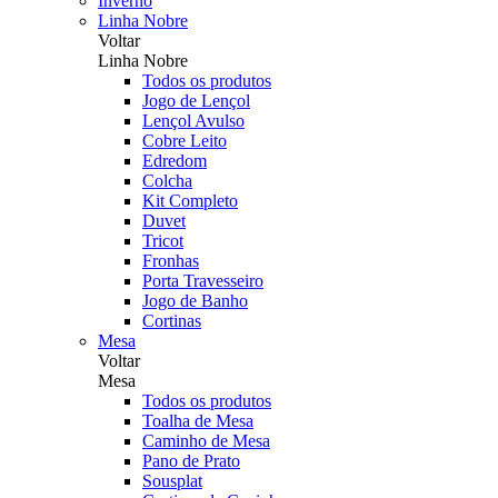
Inverno
Linha Nobre
Voltar
Linha Nobre
Todos os produtos
Jogo de Lençol
Lençol Avulso
Cobre Leito
Edredom
Colcha
Kit Completo
Duvet
Tricot
Fronhas
Porta Travesseiro
Jogo de Banho
Cortinas
Mesa
Voltar
Mesa
Todos os produtos
Toalha de Mesa
Caminho de Mesa
Pano de Prato
Sousplat