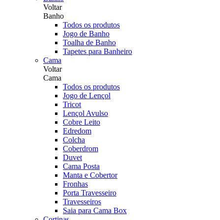
Voltar
Banho
Todos os produtos
Jogo de Banho
Toalha de Banho
Tapetes para Banheiro
Cama
Voltar
Cama
Todos os produtos
Jogo de Lençol
Tricot
Lençol Avulso
Cobre Leito
Edredom
Colcha
Coberdrom
Duvet
Cama Posta
Manta e Cobertor
Fronhas
Porta Travesseiro
Travesseiros
Saia para Cama Box
Cortinas