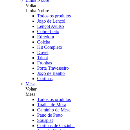
Linha Nobre
Voltar
Linha Nobre
Todos os produtos
Jogo de Lençol
Lençol Avulso
Cobre Leito
Edredom
Colcha
Kit Completo
Duvet
Tricot
Fronhas
Porta Travesseiro
Jogo de Banho
Cortinas
Mesa
Voltar
Mesa
Todos os produtos
Toalha de Mesa
Caminho de Mesa
Pano de Prato
Sousplat
Cortinas de Cozinha