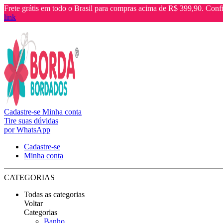
Frete grátis em todo o Brasil para compras acima de R$ 399,90. Confi
link
Cadastre-se
Minha conta
Tire suas dúvidas
por WhatsApp
Cadastre-se
Minha conta
CATEGORIAS
Todas as categorias
Voltar
Categorias
Banho