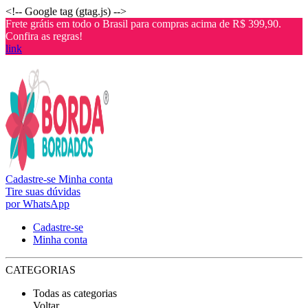
<!-- Google tag (gtag.js) -->
Frete grátis em todo o Brasil para compras acima de R$ 399,90.
Confira as regras!
link
Cadastre-se
Minha conta
Tire suas dúvidas
por WhatsApp
Cadastre-se
Minha conta
CATEGORIAS
Todas as categorias
Voltar