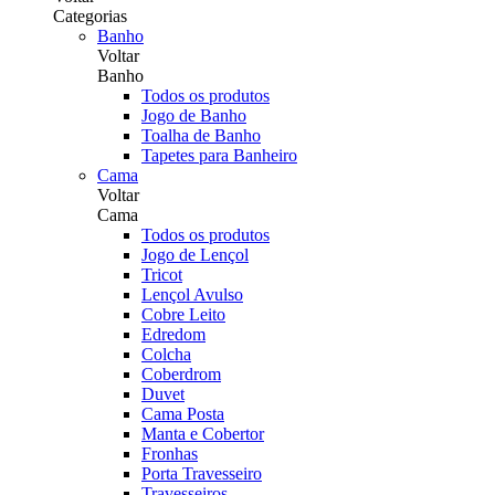
Categorias
Banho
Voltar
Banho
Todos os produtos
Jogo de Banho
Toalha de Banho
Tapetes para Banheiro
Cama
Voltar
Cama
Todos os produtos
Jogo de Lençol
Tricot
Lençol Avulso
Cobre Leito
Edredom
Colcha
Coberdrom
Duvet
Cama Posta
Manta e Cobertor
Fronhas
Porta Travesseiro
Travesseiros