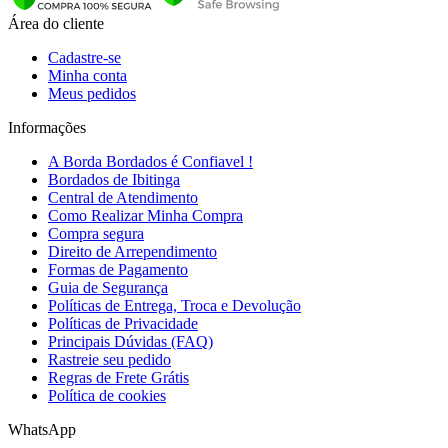
Área do cliente
Cadastre-se
Minha conta
Meus pedidos
Informações
A Borda Bordados é Confiavel !
Bordados de Ibitinga
Central de Atendimento
Como Realizar Minha Compra
Compra segura
Direito de Arrependimento
Formas de Pagamento
Guia de Segurança
Políticas de Entrega, Troca e Devolução
Políticas de Privacidade
Principais Dúvidas (FAQ)
Rastreie seu pedido
Regras de Frete Grátis
Política de cookies
WhatsApp