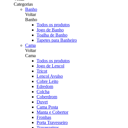
Categorias
Banho
Voltar
Banho
Todos os produtos
Jogo de Banho
Toalha de Banho
Tapetes para Banheiro
Cama
Voltar
Cama
Todos os produtos
Jogo de Lençol
Tricot
Lençol Avulso
Cobre Leito
Edredom
Colcha
Coberdrom
Duvet
Cama Posta
Manta e Cobertor
Fronhas
Porta Travesseiro
Travesseiros