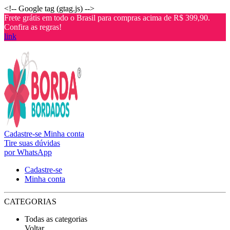
<!-- Google tag (gtag.js) -->
Frete grátis em todo o Brasil para compras acima de R$ 399,90.
Confira as regras!
link
Cadastre-se
Minha conta
Tire suas dúvidas
por WhatsApp
Cadastre-se
Minha conta
CATEGORIAS
Todas as categorias
Voltar