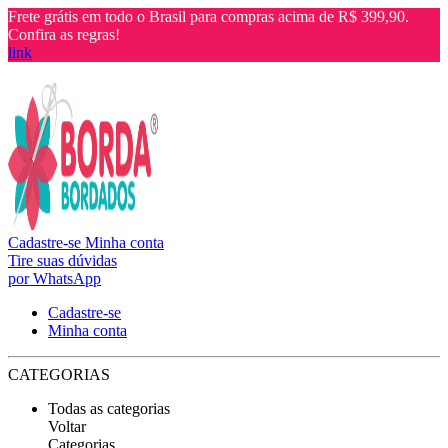
Frete grátis em todo o Brasil para compras acima de R$ 399,90.
Confira as regras!
link
Cadastre-se
Minha conta
Tire suas dúvidas
por WhatsApp
Cadastre-se
Minha conta
CATEGORIAS
Todas as categorias
Voltar
Categorias