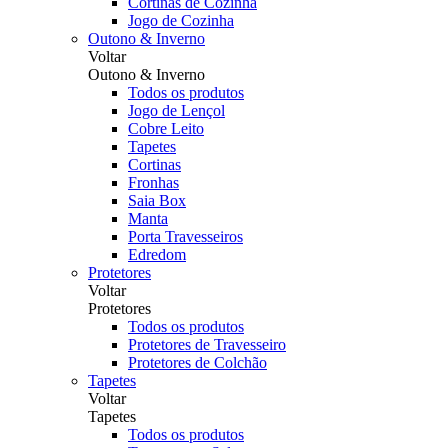
Cortinas de Cozinha
Jogo de Cozinha
Outono & Inverno
Voltar
Outono & Inverno
Todos os produtos
Jogo de Lençol
Cobre Leito
Tapetes
Cortinas
Fronhas
Saia Box
Manta
Porta Travesseiros
Edredom
Protetores
Voltar
Protetores
Todos os produtos
Protetores de Travesseiro
Protetores de Colchão
Tapetes
Voltar
Tapetes
Todos os produtos