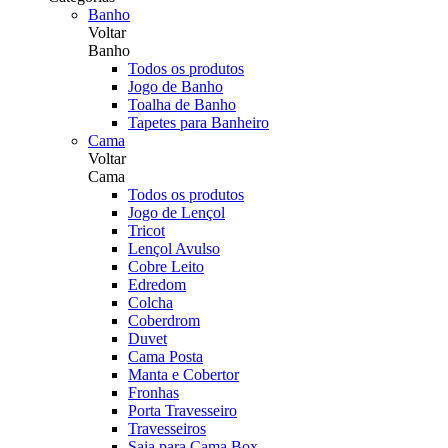
Banho
Voltar
Banho
Todos os produtos
Jogo de Banho
Toalha de Banho
Tapetes para Banheiro
Cama
Voltar
Cama
Todos os produtos
Jogo de Lençol
Tricot
Lençol Avulso
Cobre Leito
Edredom
Colcha
Coberdrom
Duvet
Cama Posta
Manta e Cobertor
Fronhas
Porta Travesseiro
Travesseiros
Saia para Cama Box