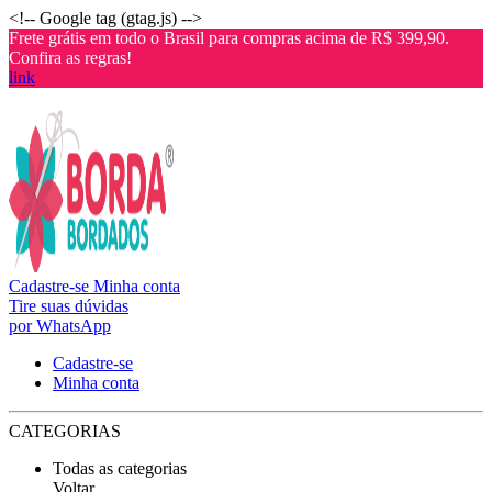
<!-- Google tag (gtag.js) -->
Frete grátis em todo o Brasil para compras acima de R$ 399,90.
Confira as regras!
link
Cadastre-se
Minha conta
Tire suas dúvidas
por WhatsApp
Cadastre-se
Minha conta
CATEGORIAS
Todas as categorias
Voltar